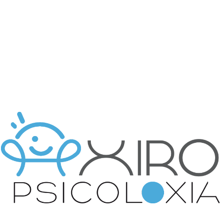
introducir mejoras en función del análisis de los datos de
uso que hacen los usuarios del servicio.
Cookies publicitarias:
Son aquellas que permiten la
gestión, de la forma más eficaz posible, de los espacios
publicitarios que, en su caso, el editor haya incluido en una
página web, aplicación o plataforma desde la que presta el
servicio solicitado en base a criterios como el contenido
editado o la frecuencia en la que se muestran los anuncios.
Cookies de publicidad comportamental:
Son aquellas
que permiten la gestión, de la forma más eficaz posible, de
los espacios publicitarios que, en su caso, el editor haya
incluido en una página web, aplicación o plataforma desde
la que presta el servicio solicitado. Estas cookies
almacenan información del comportamiento de los
usuarios obtenida a través de la observación continuada de
sus hábitos de navegación, lo que permite desarrollar un
perfil específico para mostrar publicidad en función del
mismo.
Cómo desactivar las