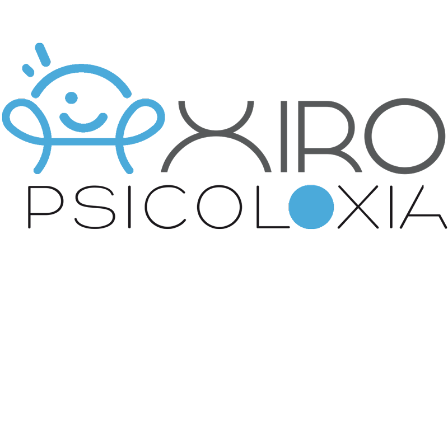
Pues podemos empezar por cuidarnos y mimarnos un
poco haciendo algo que nos gusta, si, aunque sea por
el mero hecho de que nos gusta, no hace falta que
tenga una finalidad “más elevada”. ¿Qué mejor puede
haber que el que nos siente bien!? Pueden ser muchas
cosas, con más o menos acción, solo o acompañado,
pero que nos haga sentir bien, esa es la clave.
Y tan importante como eso es que podamos hablar
con alguien; poder comentar nuestras
preocupaciones, ilusiones, desilusiones y disgustos,
nuestros enfados, nuestros equívocos y nuestros
aciertos. Poder contarle a alguien aquello que nos